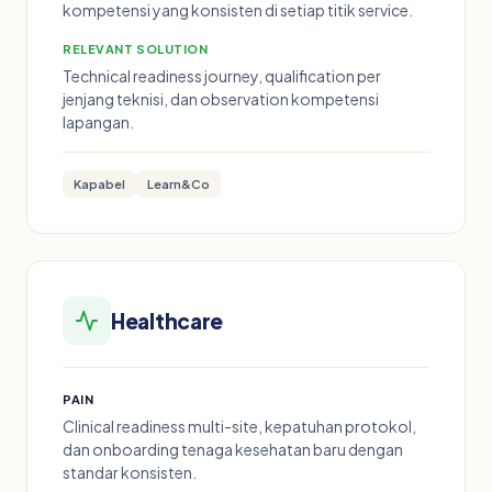
kompetensi yang konsisten di setiap titik service.
RELEVANT SOLUTION
Technical readiness journey, qualification per
jenjang teknisi, dan observation kompetensi
lapangan.
Kapabel
Learn&Co
Healthcare
PAIN
Clinical readiness multi-site, kepatuhan protokol,
dan onboarding tenaga kesehatan baru dengan
standar konsisten.