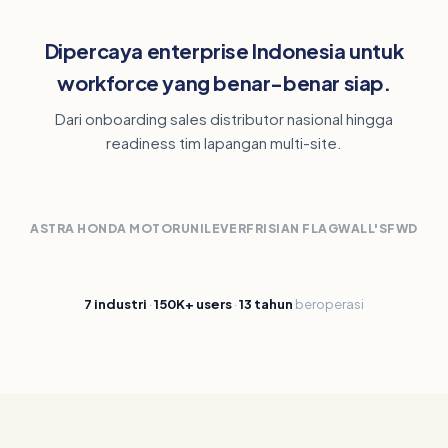
Dipercaya enterprise Indonesia untuk
workforce yang benar-benar siap.
Dari onboarding sales distributor nasional hingga
readiness tim lapangan multi-site.
ASTRA HONDA MOTOR
UNILEVER
FRISIAN FLAG
WALL'S
FWD
7 industri
·
150K+ users
·
13 tahun
beroperasi