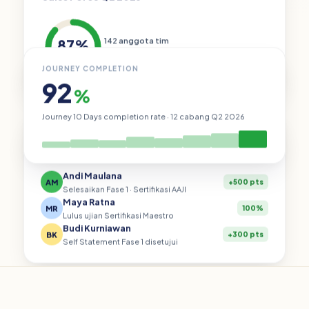
87%
142 anggota tim
+24% bulan ini
JOURNEY COMPLETION
92
%
Journey 10 Days completion rate · 12 cabang Q2 2026
AKTIVITAS TIM
Real-time updates
Andi Maulana
AM
+500 pts
Selesaikan Fase 1 · Sertifikasi AAJI
Maya Ratna
MR
100%
Lulus ujian Sertifikasi Maestro
Budi Kurniawan
BK
+300 pts
Self Statement Fase 1 disetujui