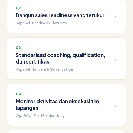
02
Bangun sales readiness yang terukur
→
Kapabel · Readiness Platform
03
Standarisasi coaching, qualification,
→
dan sertifikasi
Kapabel · Tandem & Qualification
04
Monitor aktivitas dan eksekusi tim
→
lapangan
Ops&Co · Field Productivity