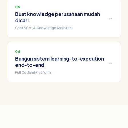
05
Buat knowledge perusahaan mudah
→
dicari
Chat&Co · AI Knowledge Assistant
06
Bangun sistem learning-to-execution
→
end-to-end
Full Codemi Platform