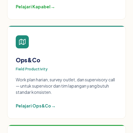
→
Pelajari Kapabel
Ops&Co
Field Productivity
Work plan harian, survey outlet, dan supervisory call
— untuk supervisor dan tim lapangan yang butuh
standar konsisten.
→
Pelajari Ops&Co