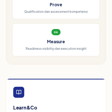
Prove
Qualification dan assessment kompetensi
04
Measure
Readiness visibility dan execution insight
Learn&Co