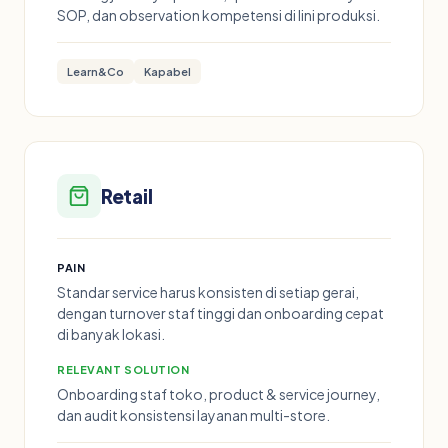
SOP, dan observation kompetensi di lini produksi.
Learn&Co
Kapabel
Retail
PAIN
Standar service harus konsisten di setiap gerai,
dengan turnover staf tinggi dan onboarding cepat
di banyak lokasi.
RELEVANT SOLUTION
Onboarding staf toko, product & service journey,
dan audit konsistensi layanan multi-store.