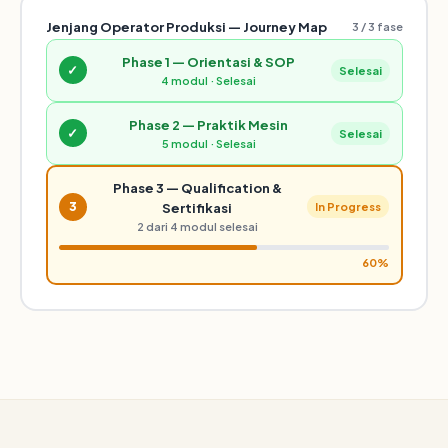
Jenjang Operator Produksi — Journey Map
3 / 3 fase
Phase 1 — Orientasi & SOP
✓
Selesai
4 modul · Selesai
Phase 2 — Praktik Mesin
✓
Selesai
5 modul · Selesai
Phase 3 — Qualification &
3
Sertifikasi
In Progress
2 dari 4 modul selesai
60%