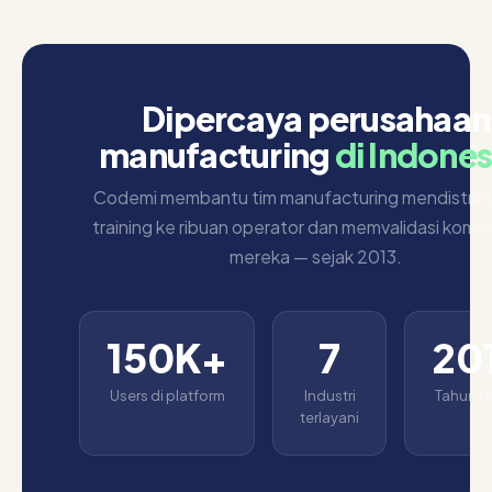
Dipercaya perusahaan
manufacturing
di Indones
Codemi membantu tim manufacturing mendistrib
training ke ribuan operator dan memvalidasi komp
mereka — sejak 2013.
150K+
7
20
Users di platform
Industri
Tahun be
terlayani