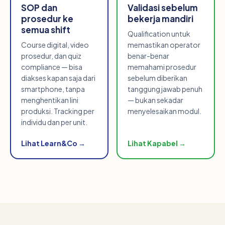
SOP dan
Validasi sebelum
prosedur ke
bekerja mandiri
semua shift
Qualification untuk
Course digital, video
memastikan operator
prosedur, dan quiz
benar-benar
compliance — bisa
memahami prosedur
diakses kapan saja dari
sebelum diberikan
smartphone, tanpa
tanggung jawab penuh
menghentikan lini
— bukan sekadar
produksi. Tracking per
menyelesaikan modul.
individu dan per unit.
Lihat Learn&Co →
Lihat Kapabel →