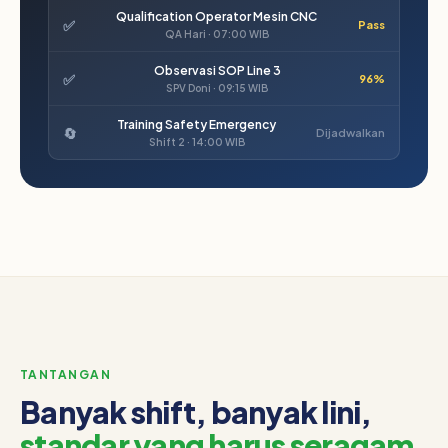
Qualification Operator Mesin CNC
✅
Pass
QA Hari · 07:00 WIB
Observasi SOP Line 3
✅
96%
SPV Doni · 09:15 WIB
Training Safety Emergency
🔄
Dijadwalkan
Shift 2 · 14:00 WIB
TANTANGAN
Banyak shift, banyak lini,
standar yang harus seragam.