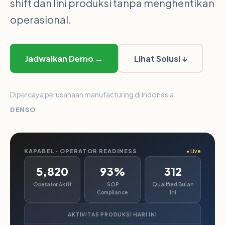
shift dan lini produksi tanpa menghentikan
operasional.
Jadwalkan Demo →
Lihat Solusi ↓
Dipercaya perusahaan manufacturing di Indonesia
DENSO
KAPABEL · OPERATOR READINESS
● Live
5,820
93%
312
Operator Aktif
SOP
Qualified Bulan
Compliance
Ini
AKTIVITAS PRODUKSI HARI INI