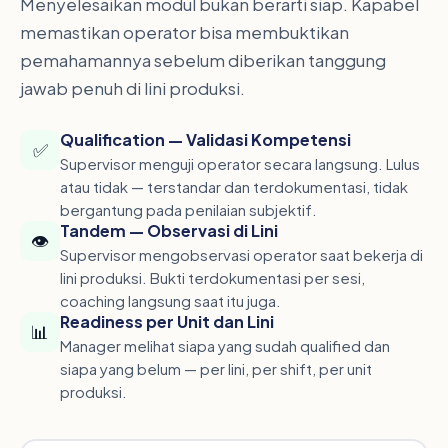
Menyelesaikan modul bukan berarti siap. Kapabel
memastikan operator bisa membuktikan
pemahamannya sebelum diberikan tanggung
jawab penuh di lini produksi.
Qualification — Validasi Kompetensi
✅
Supervisor menguji operator secara langsung. Lulus
atau tidak — terstandar dan terdokumentasi, tidak
bergantung pada penilaian subjektif.
Tandem — Observasi di Lini
👁️
Supervisor mengobservasi operator saat bekerja di
lini produksi. Bukti terdokumentasi per sesi,
coaching langsung saat itu juga.
Readiness per Unit dan Lini
📊
Manager melihat siapa yang sudah qualified dan
siapa yang belum — per lini, per shift, per unit
produksi.