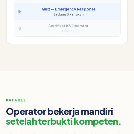
Quiz — Emergency Response
▶️
Sedang Dikerjakan
Sertifikat K3 Operator
🔒
Terkunci
KAPABEL
Operator bekerja mandiri
setelah terbukti kompeten.