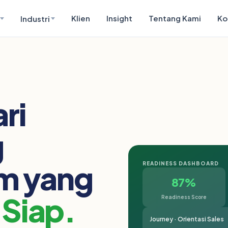
Klien
Insight
Tentang Kami
Ko
Industri
ri
g
im yang
READINESS DASHBOARD
87%
Siap.
Readiness Score
Journey · Orientasi Sales