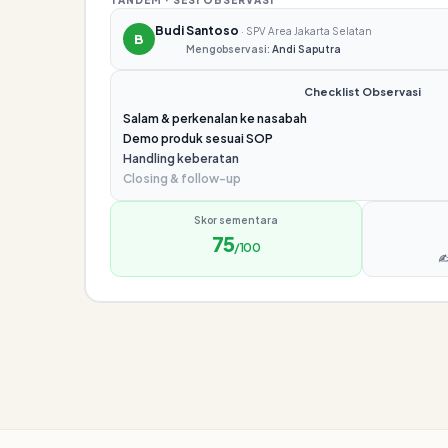
TANDEM · SESI OBSERVASI
Budi Santoso
· SPV Area Jakarta Selatan
B
Mengobservasi:
Andi Saputra
Checklist Observasi
Salam & perkenalan ke nasabah
Demo produk sesuai SOP
Handling keberatan
Closing & follow-up
Skor sementara
75
/100
✍