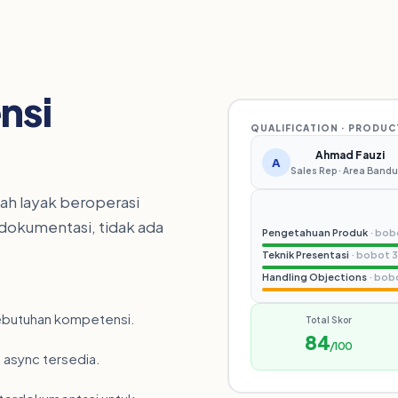
nsi
QUALIFICATION · PRODU
Ahmad Fauzi
A
Sales Rep · Area Band
ah layak beroperasi
erdokumentasi, tidak ada
Pengetahuan Produk
· bo
Teknik Presentasi
· bobot 
Handling Objections
· bob
kebutuhan kompetensi.
Total Skor
84
/100
e async tersedia.