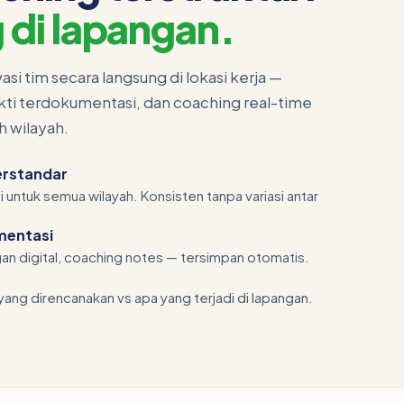
 di lapangan.
i tim secara langsung di lokasi kerja —
ukti terdokumentasi, dan coaching real-time
h wilayah.
Terstandar
 untuk semua wilayah. Konsisten tanpa variasi antar
mentasi
gan digital, coaching notes — tersimpan otomatis.
ang direncanakan vs apa yang terjadi di lapangan.