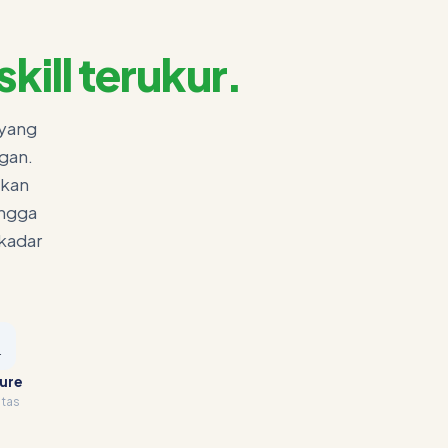
skill terukur.
 yang
gan.
gkan
ingga
ekadar

ure
itas