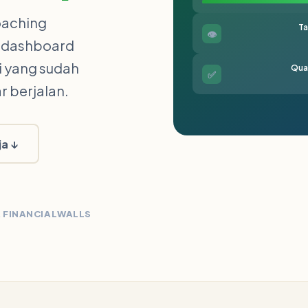
oaching
Ta
👁
s dashboard
i yang sudah
Qual
✅
r berjalan.
ja ↓
 FINANCIAL
WALLS