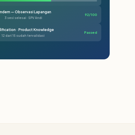
ndem — Observasi Lapangan
92/100
3 sesi selesai · SPV Andi
ification · Product Knowledge
Passed
12 dari 15 sudah tervalidasi