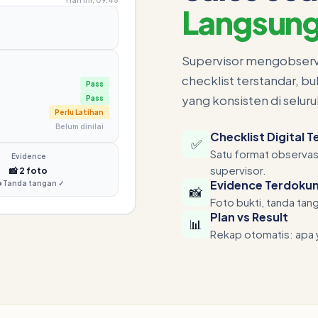
Hari ini, 09:45
Langsung
Supervisor mengobservas
checklist terstandar, b
Pass
yang konsisten di seluru
Pass
Perlu Latihan
Belum dinilai
Checklist Digital 
✅
Satu format observasi
Evidence
supervisor.
📸 2 foto
Evidence Terdoku
 Tanda tangan ✓
📸
Foto bukti, tanda tan
Plan vs Result
📊
Rekap otomatis: apa y