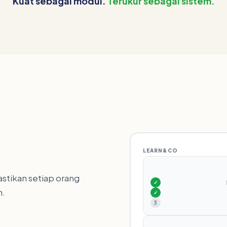
Kuat sebagai modul.
Terukur sebagai sistem.
LEARN&CO
stikan setiap orang
✓
n.
✓
3