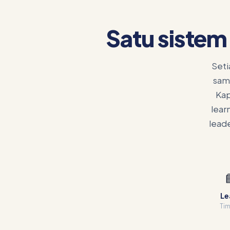
Satu sistem
Seti
sam
Kap
lear
leade
Le
Tim