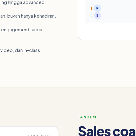
arding hingga advanced.
1
R
n, bukan hanya kehadiran.
2
S
g engagement tanpa
video, dan in-class
TANDEM
Sales coa