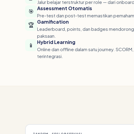
Jalur belajar terstruktur per role — dari onbo
Assessment Otomatis
🎯
Pre-test dan post-test memastikan pemahama
Gamification
🏆
Leaderboard, points, dan badges mendoron
paksaan.
Hybrid Learning
📱
Online dan offline dalam satu journey. SCORM, 
terintegrasi.