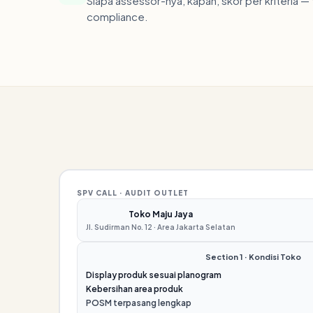
Siapa assessor-nya, kapan, skor per kriteria 
compliance.
SPV CALL · AUDIT OUTLET
Toko Maju Jaya
Jl. Sudirman No. 12 · Area Jakarta Selatan
Section 1 · Kondisi Toko
Display produk sesuai planogram
Kebersihan area produk
POSM terpasang lengkap