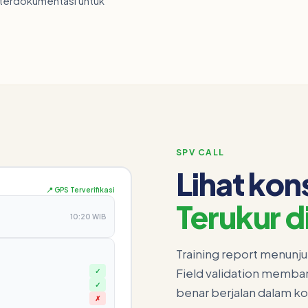
— terdokumentasi untuk
SPV CALL
Lihat kon
📍 GPS Terverifikasi
Terukur di
10:20 WIB
Training report menunj
Field validation memba
✓
✓
benar berjalan dalam ko
✗