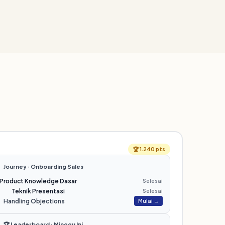
🏆 1.240 pts
Journey · Onboarding Sales
Product Knowledge Dasar
Selesai
Teknik Presentasi
Selesai
Handling Objections
Mulai →
🏆 Leaderboard · Minggu Ini