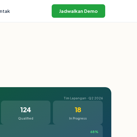
ntak
Jadwalkan Demo
Tim Lapangan · Q2 2026
124
18
Qualified
In Progress
68%