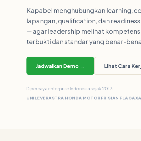
Kapabel menghubungkan learning, c
lapangan, qualification, dan readines
— agar leadership melihat kompetens
terbukti dan standar yang benar-bena
Jadwalkan Demo →
Lihat Cara Ker
Dipercaya enterprise Indonesia sejak 2013
UNILEVER
ASTRA HONDA MOTOR
FRISIAN FLAG
AXA