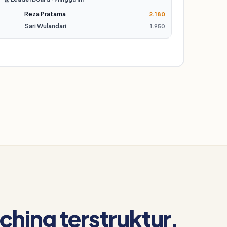
Reza Pratama
2.180
Sari Wulandari
1.950
ching terstruktur.