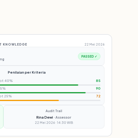
CT KNOWLEDGE
22 Mei 2026
PASSED ✓
ung
Penilaian per Kriteria
bot 40%
85
35%
90
ot 25%
72
Audit Trail
Rina Dewi
· Assessor
22 Mei 2026 · 14:30 WIB