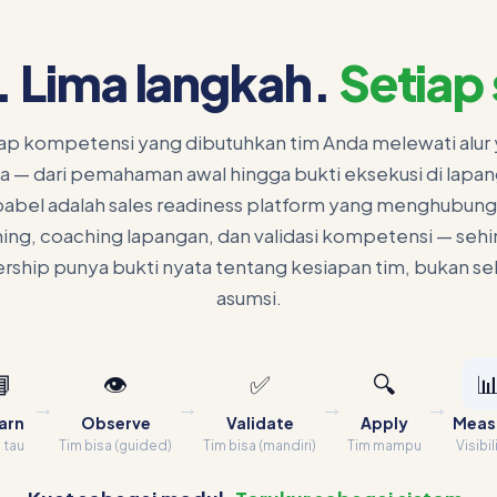
. Lima langkah.
Setiap 
ap kompetensi yang dibutuhkan tim Anda melewati alur
a — dari pemahaman awal hingga bukti eksekusi di lapan
abel adalah sales readiness platform yang menghubun
ning, coaching lapangan, dan validasi kompetensi — seh
rship punya bukti nyata tentang kesiapan tim, bukan s
asumsi.
📘
👁️
✅
🔍

→
→
→
→
arn
Observe
Validate
Apply
Meas
 tau
Tim bisa (guided)
Tim bisa (mandiri)
Tim mampu
Visibil