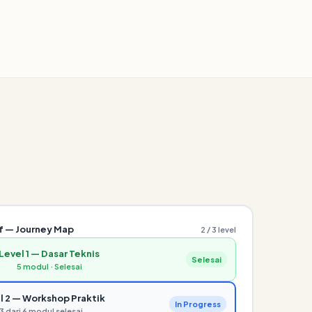
f — Journey Map
2 / 3 level
Level 1 — Dasar Teknis
Selesai
5 modul · Selesai
l 2 — Workshop Praktik
In Progress
3 dari 6 modul selesai