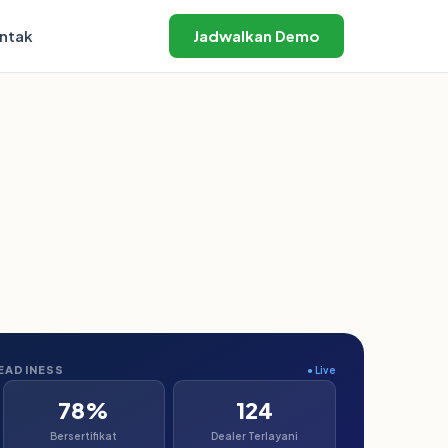
ntak
Jadwalkan Demo
READINESS
● Live
78%
124
Bersertifikat
Dealer Terlayani