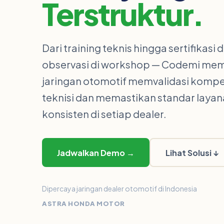
Terstruktur.
Dari training teknis hingga sertifikasi 
observasi di workshop — Codemi me
jaringan otomotif memvalidasi kompe
teknisi dan memastikan standar layan
konsisten di setiap dealer.
Jadwalkan Demo →
Lihat Solusi ↓
Dipercaya jaringan dealer otomotif di Indonesia
ASTRA HONDA MOTOR