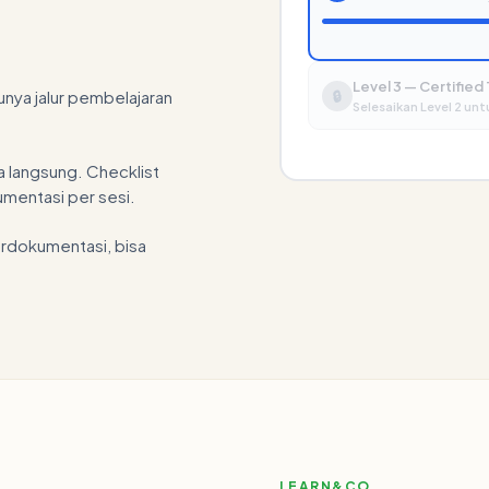
Level 3 — Certified
punya jalur pembelajaran
🔒
Selesaikan Level 2 u
a langsung. Checklist
umentasi per sesi.
terdokumentasi, bisa
LEARN&CO