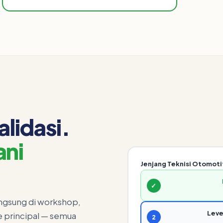
alidasi.
ni
Jenjang Teknisi Otomoti
✓
langsung di workshop,
Leve
ke principal — semua
2