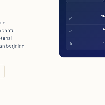
Obs
✅
dan
mbantu
Q
✅
tensi
J
🔄
an berjalan