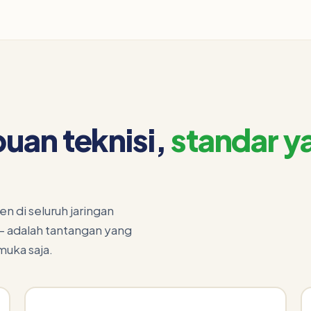
buan teknisi,
standar y
 di seluruh jaringan
t — adalah tantangan yang
muka saja.