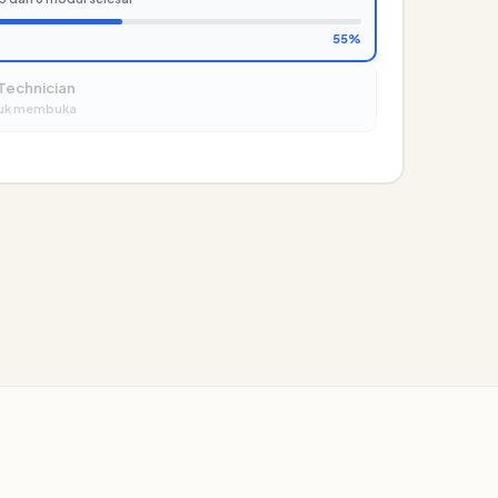
55%
 Technician
ntuk membuka