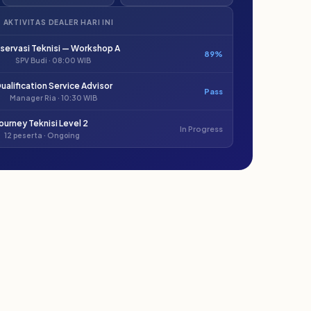
AKTIVITAS DEALER HARI INI
ervasi Teknisi — Workshop A
89%
SPV Budi · 08:00 WIB
ualification Service Advisor
Pass
Manager Ria · 10:30 WIB
ourney Teknisi Level 2
In Progress
12 peserta · Ongoing