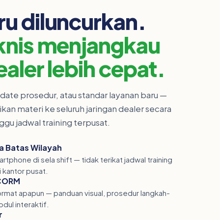
u diluncurkan.
eknis menjangkau
ealer lebih cepat.
date prosedur, atau standar layanan baru —
an materi ke seluruh jaringan dealer secara
gu jadwal training terpusat.
a Batas Wilayah
artphone di sela shift — tidak terikat jadwal training
i kantor pusat.
SCORM
ormat apapun — panduan visual, prosedur langkah-
dul interaktif.
r