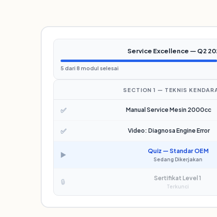
Service Excellence — Q2 20
5 dari 8 modul selesai
SECTION 1 — TEKNIS KENDAR
✅
Manual Service Mesin 2000cc
✅
Video: Diagnosa Engine Error
Quiz — Standar OEM
▶️
Sedang Dikerjakan
Sertifikat Level 1
🔒
Terkunci