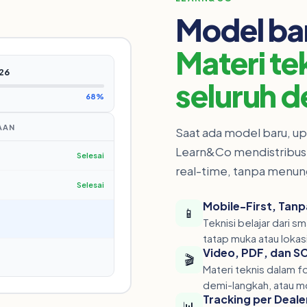
Model bar
Materi t
26
seluruh d
68%
AAN
Saat ada model baru, up
Learn&Co mendistribusik
Selesai
real-time, tanpa menung
Selesai
Mobile-First, Tanp
📱
Teknisi belajar dari sm
tatap muka atau lokas
Video, PDF, dan 
🎬
Materi teknis dalam f
demi-langkah, atau mo
Tracking per Deale
📊