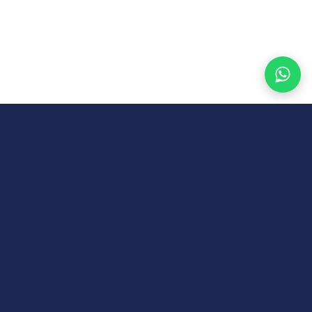
DIPERCAYA ENTERPRISE INDONESIA
UNILEVER
ASTRA HONDA MOTOR
FRISIAN FLAG
WALL'S
AXA FINANCIAL
FWD
SEQUIS LIFE
BCA LIFE