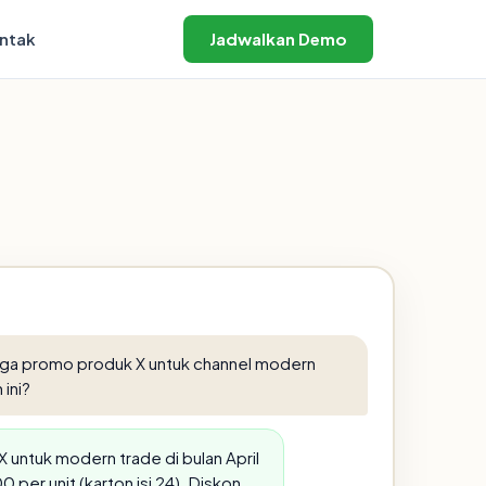
ntak
Jadwalkan Demo
rga promo produk X untuk channel modern
 ini?
 untuk modern trade di bulan April
 per unit (karton isi 24). Diskon