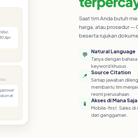
terperca
Saat tim Anda butuh me
harga, atau prosedur —
(disc.
beserta rujukan dokumen
30 Apr
Natural Language
💬
Tanya dengan bahasa b
keyword khusus.
Source Citation
📌
Setiap jawaban dilen
lalu
membantu tim menjaw
Approval
resmi perusahaan.
skon di
Akses di Mana Saja
📱
Mobile-first. Sales d
dari genggaman.