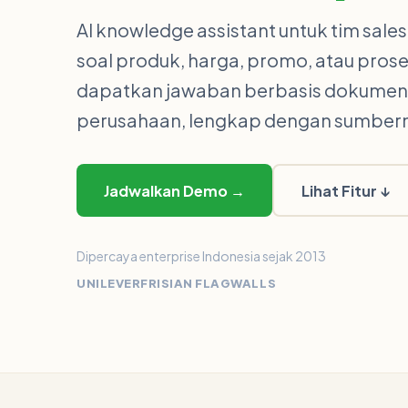
AI knowledge assistant untuk tim sale
soal produk, harga, promo, atau prose
dapatkan jawaban berbasis dokumen
perusahaan, lengkap dengan sumber
Jadwalkan Demo →
Lihat Fitur ↓
Dipercaya enterprise Indonesia sejak 2013
UNILEVER
FRISIAN FLAG
WALLS