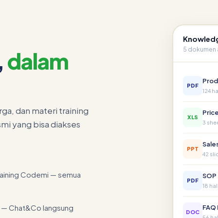
Knowledg
5 dokumen a
,
dalam
Prod
PDF
124 ha
ga, dan materi training
Price
XLS
mi yang bisa diakses
3 shee
PPT
42 sli
training Codemi — semua
SOP 
PDF
18 ha
ah — Chat&Co langsung
FAQ 
DOC
56 hal