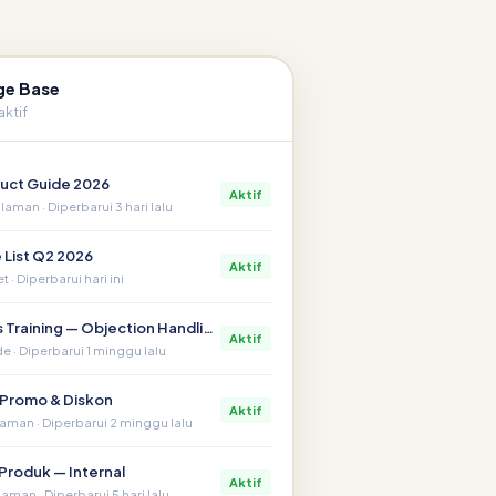
e Base
ktif
uct Guide 2026
Aktif
laman · Diperbarui 3 hari lalu
 List Q2 2026
Aktif
t · Diperbarui hari ini
Sales Training — Objection Handling
Aktif
de · Diperbarui 1 minggu lalu
Promo & Diskon
Aktif
laman · Diperbarui 2 minggu lalu
Produk — Internal
Aktif
aman · Diperbarui 5 hari lalu