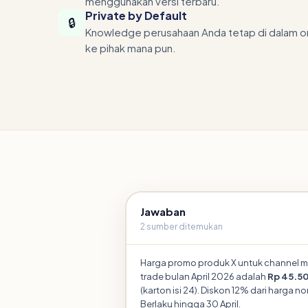
menggunakan versi terbaru.
Private by Default
🔒
Knowledge perusahaan Anda tetap di dalam org
ke pihak mana pun.
Jawaban
2 sumber ditemukan
Harga promo produk X untuk channel 
trade bulan April 2026 adalah
Rp 45.50
(karton isi 24). Diskon 12% dari harga no
Berlaku hingga 30 April.