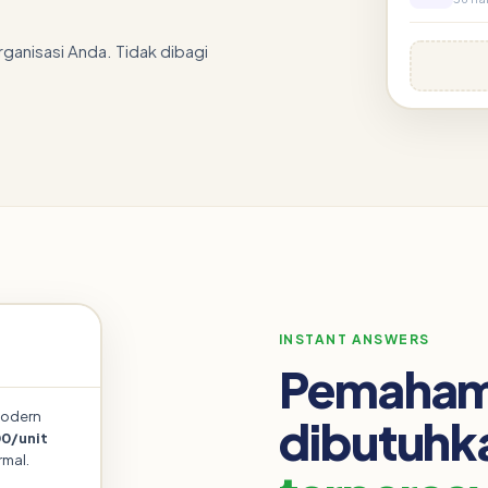
anisasi Anda. Tidak dibagi
INSTANT ANSWERS
Pemahama
modern
dibutuhk
0/unit
rmal.