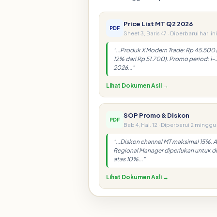
Price List MT Q2 2026
PDF
Sheet 3, Baris 47 · Diperbarui hari ini
"...Produk X Modern Trade: Rp 45.500 
12% dari Rp 51.700). Promo period: 1–
2026..."
Lihat Dokumen Asli →
SOP Promo & Diskon
PDF
Bab 4, Hal. 12 · Diperbarui 2 minggu 
"...Diskon channel MT maksimal 15%. 
Regional Manager diperlukan untuk di
atas 10%..."
Lihat Dokumen Asli →