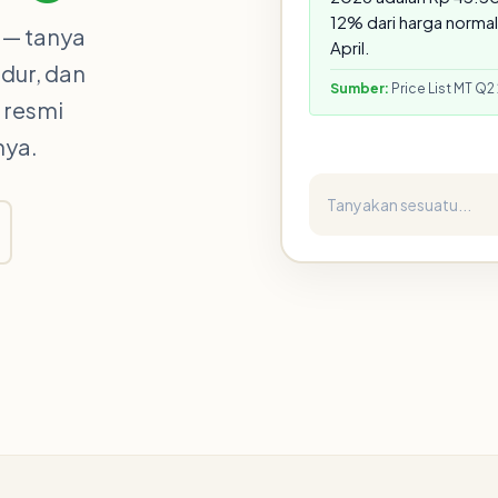
12% dari harga normal
s — tanya
April.
dur, dan
Sumber:
Price List MT Q2 
 resmi
nya.
Tanyakan sesuatu...