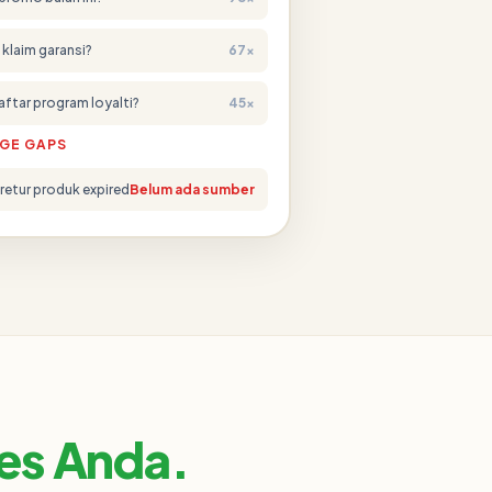
 klaim garansi?
67×
aftar program loyalti?
45×
GE GAPS
retur produk expired
Belum ada sumber
les Anda.