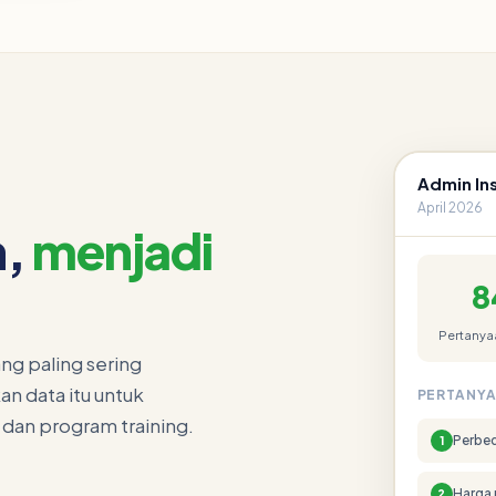
Admin Ins
April 2026
n,
menjadi
8
Pertanyaa
ng paling sering
n data itu untuk
PERTANYA
 dan program training.
Perbed
1
Harga 
2