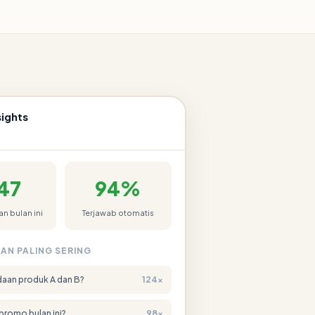
ights
47
94%
n bulan ini
Terjawab otomatis
AN PALING SERING
aan produk A dan B?
124×
promo bulan ini?
98×