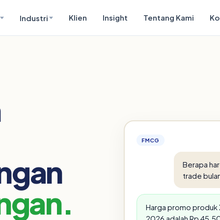
Klien
Insight
Tentang Kami
Ko
Industri
n
FMCG
angan
Berapa ha
trade bulan
angan.
Harga promo produk X
2026 adalah Rp 45.500