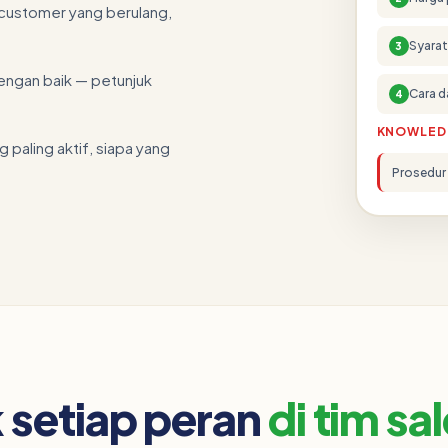
n customer yang berulang,
Syarat
3
dengan baik — petunjuk
Cara d
4
KNOWLED
g paling aktif, siapa yang
Prosedur 
k setiap peran
di tim sa