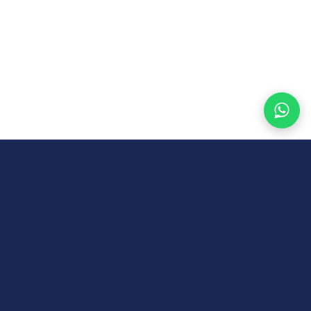
DIPERCAYA ENTERPRISE INDONESIA
UNILEVER
ASTRA HONDA MOTOR
FRISIAN FLAG
WALL'S
AXA FINANCIAL