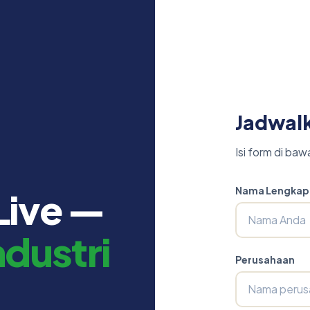
Dari halaman Fin
Jadwal
Isi form di ba
Nama Lengkap
Live —
ndustri
Perusahaan