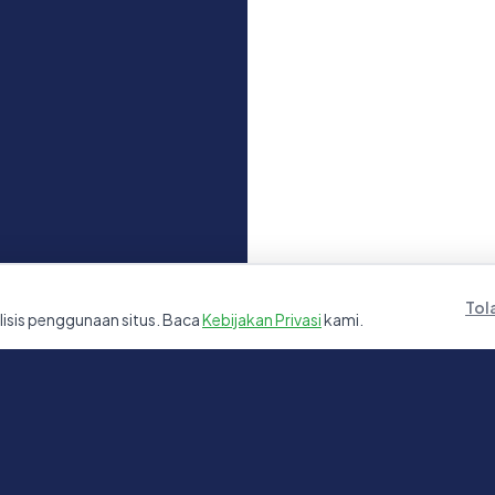
Tol
sis penggunaan situs. Baca
Kebijakan Privasi
kami.