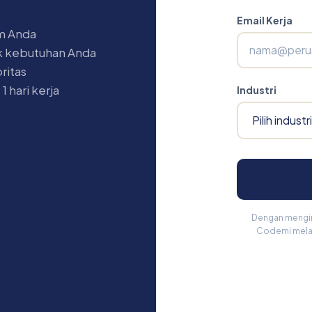
Email Kerja
im Anda
k kebutuhan Anda
ritas
 hari kerja
Industri
Dengan mengiri
Codemi melal