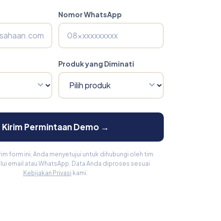
Nomor WhatsApp
Produk yang Diminati
Kirim Permintaan Demo →
m form ini, Anda menyetujui untuk dihubungi oleh tim
ui email atau WhatsApp. Data Anda diproses sesuai
Kebijakan Privasi
kami.