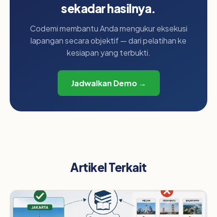
sekadar hasilnya.
Codemi membantu Anda mengukur eksekusi
lapangan secara objektif — dari pelatihan ke
kesiapan yang terbukti.
Jadwalkan Demo →
Artikel Terkait